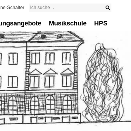
Suche sta
ine-Schalter
Suchbegriff
ungsangebote
Musikschule
HPS