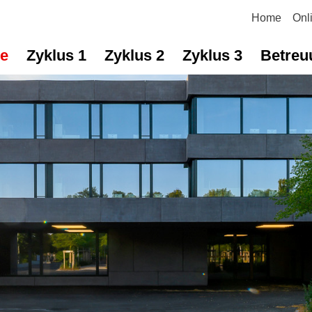
Home
Onl
tnavigation
le
Zyklus 1
Zyklus 2
Zyklus 3
Betreu