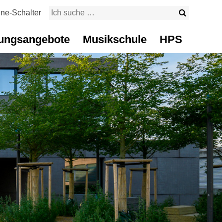
Suche sta
ine-Schalter
Suchbegriff
ungsangebote
Musikschule
HPS